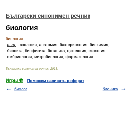
Български синонимен речник
биология
биология
същ.
-
зоология, анатомия, бактериология, биохимия,
бионика, биофизика, ботаника, цитология, екология,
ембриология, микробиология, фармакология
Български синонимен речник
.
2013
.
Игры ⚽
Поможем написать реферат
биолог
бионика