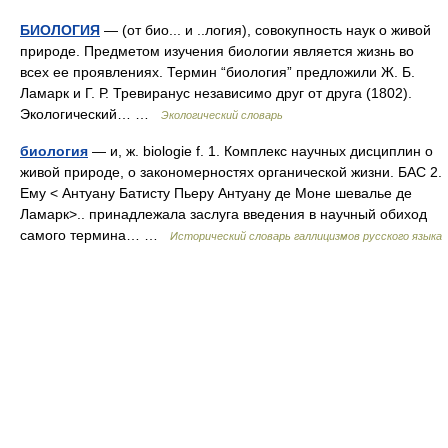
БИОЛОГИЯ
— (от био... и ..логия), совокупность наук о живой
природе. Предметом изучения биологии является жизнь во
всех ее проявлениях. Термин “биология” предложили Ж. Б.
Ламарк и Г. Р. Тревиранус независимо друг от друга (1802).
Экологический… …
Экологический словарь
биология
— и, ж. biologie f. 1. Комплекс научных дисциплин о
живой природе, о закономерностях органической жизни. БАС 2.
Ему < Антуану Батисту Пьеру Антуану де Моне шевалье де
Ламарк>.. принадлежала заслуга введения в научный обиход
самого термина… …
Исторический словарь галлицизмов русского языка